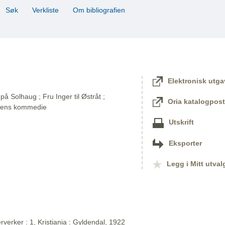
Søk
Verkliste
Om bibliografien
Elektronisk utga
på Solhaug ; Fru Inger til Østråt ;
Oria katalogpost
dens kommedie
Utskrift
Eksporter
Legg i Mitt utval
verker : 1, Kristiania : Gyldendal, 1922