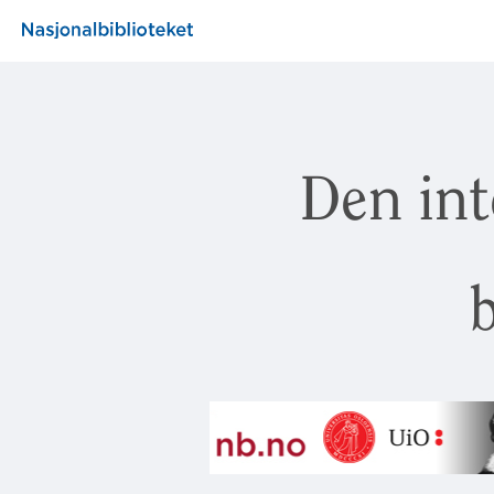
Den int
b