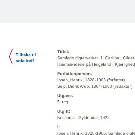
Tittel:
Tilbake til
Samlede digterverker. 1. Catilina ; Gildet 
søketreff
Hærmændene på Helgeland ; Kjærlighe
Forfatter/person:
Ibsen, Henrik, 1828-1906 (forfatter)
Seip, Didrik Arup, 1884-1963 (redaktør)
Utgave:
5. utg.
Utgitt:
Kristiania : Gyldendal, 1922
I:
Ibsen, Henrik, 1828-1906: Samlede digter