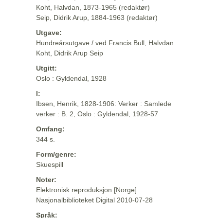
Koht, Halvdan, 1873-1965 (redaktør)
Seip, Didrik Arup, 1884-1963 (redaktør)
Utgave:
Hundreårsutgave / ved Francis Bull, Halvdan
Koht, Didrik Arup Seip
Utgitt:
Oslo : Gyldendal, 1928
I:
Ibsen, Henrik, 1828-1906: Verker : Samlede
verker : B. 2, Oslo : Gyldendal, 1928-57
Omfang:
344 s.
Form/genre:
Skuespill
Noter:
Elektronisk reproduksjon [Norge]
Nasjonalbiblioteket Digital 2010-07-28
Språk: