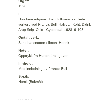
Utgitt:
1928
I:
Hundreårsutgave : Henrik Ibsens samlede
verker / ved Francis Bull, Halvdan Koht, Didrik
Arup Seip, Oslo : Gyldendal, 1928, 9-108
Omtalt verk:
Sancthansnatten / Ibsen, Henrik
Noter:
Opptrykk fra Hundreårsutgaven
Innhold:
Med innledning av Francis Bull
Språk:
Norsk (Bokmål)
Kilde:
MODS