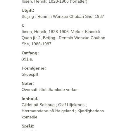
Ibsen, Henrik, 1828-1906 (forfatter)
Utgitt:
Beijing : Renmin Wenxue Chuban She, 1987
I:
Ibsen, Henrik, 1828-1906: Verker. Kinesisk :
Quan ji : 2, Beijing : Renmin Wenxue Chuban
She, 1986-1987
Omfang:
391 s.
Form/genre:
Skuespill
Noter:
Oversatt tittel: Samlede verker
Innhold:
Gildet på Solhaug ; Olaf Liljekrans ;
Hærmændene på Helgeland ; Kjærlighedens
komedie
Språk: