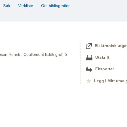
Søk
Verkliste
Om bibliografien
Elektronisk utga
bsen Henrik ; Coullemont Edith grófnő
Utskrift
Eksporter
Legg i Mitt utval