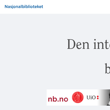
Den int
b