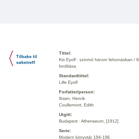
Tittel:
Tilbake til
Kis Eyolf : szinmű három felvonásban / I
søketreff
forditása
Standardtittel:
Lille Eyolf
Forfatter/person:
Ibsen, Henrik
Coullemont, Edith
Utgitt:
Budapest : Athenaeum, [1912]
Serie:
Modern könyvtár 194-196