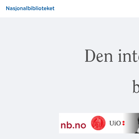
Den int
b