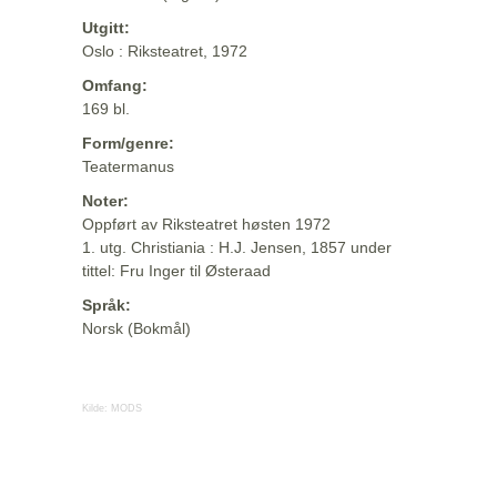
Utgitt:
Oslo : Riksteatret, 1972
Omfang:
169 bl.
Form/genre:
Teatermanus
Noter:
Oppført av Riksteatret høsten 1972
1. utg. Christiania : H.J. Jensen, 1857 under
tittel: Fru Inger til Østeraad
Språk:
Norsk (Bokmål)
Kilde:
MODS