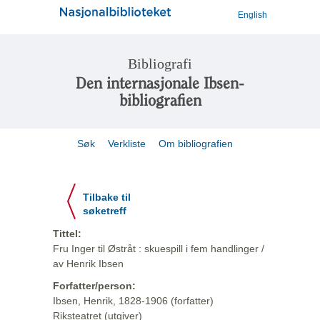
English
Bibliografi
Den internasjonale Ibsen-
bibliografien
Søk
Verkliste
Om bibliografien
Tilbake til
søketreff
Tittel:
Fru Inger til Østråt : skuespill i fem handlinger /
av Henrik Ibsen
Forfatter/person:
Ibsen, Henrik, 1828-1906 (forfatter)
Riksteatret (utgiver)