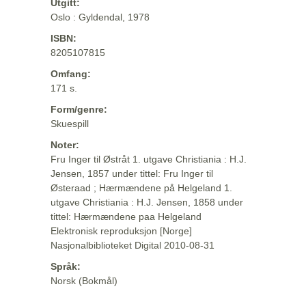
Utgitt:
Oslo : Gyldendal, 1978
ISBN:
8205107815
Omfang:
171 s.
Form/genre:
Skuespill
Noter:
Fru Inger til Østråt 1. utgave Christiania : H.J.
Jensen, 1857 under tittel: Fru Inger til
Østeraad ; Hærmændene på Helgeland 1.
utgave Christiania : H.J. Jensen, 1858 under
tittel: Hærmændene paa Helgeland
Elektronisk reproduksjon [Norge]
Nasjonalbiblioteket Digital 2010-08-31
Språk:
Norsk (Bokmål)