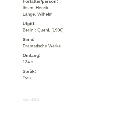
Forfatter/person:
Ibsen, Henrik
Lange, Wilhelm
Utgitt:
Berlin : Quehl, [1906]
Serie:
Dramatische Werke
Omfang:
134 s.
Språk:
Tysk
Kilde:
MODS