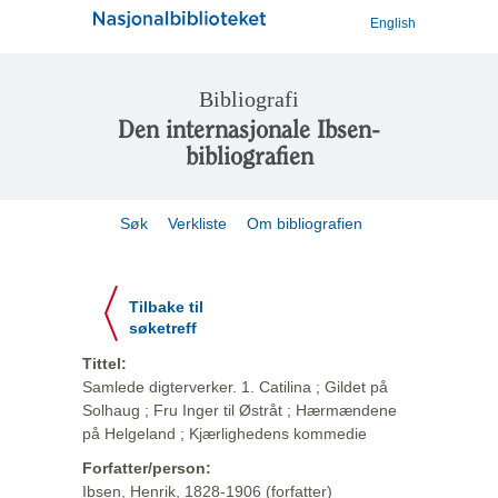
English
Bibliografi
Den internasjonale Ibsen-
bibliografien
Søk
Verkliste
Om bibliografien
Tilbake til
søketreff
Tittel:
Samlede digterverker. 1. Catilina ; Gildet på
Solhaug ; Fru Inger til Østråt ; Hærmændene
på Helgeland ; Kjærlighedens kommedie
Forfatter/person:
Ibsen, Henrik, 1828-1906 (forfatter)