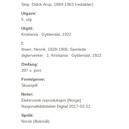
Seip, Didrik Arup, 1884-1963 (redaktør)
Utgave:
5. utg.
Utgitt:
Kristiania : Gyldendal, 1922
I:
Ibsen, Henrik, 1828-1906: Samlede
digterverker : 1, Kristiania : Gyldendal, 1922
Omfang:
397 s. port.
Form/genre:
Skuespill
Noter:
Elektronisk reproduksjon [Norge]
Nasjonalbiblioteket Digital 2017-02-21
Språk:
Norsk (Bokmål)