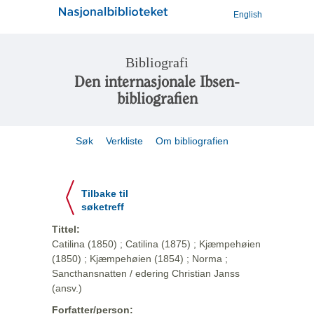
English
Bibliografi
Den internasjonale Ibsen-
bibliografien
Søk
Verkliste
Om bibliografien
Tilbake til
søketreff
Tittel:
Catilina (1850) ; Catilina (1875) ; Kjæmpehøien
(1850) ; Kjæmpehøien (1854) ; Norma ;
Sancthansnatten / edering Christian Janss
(ansv.)
Forfatter/person: