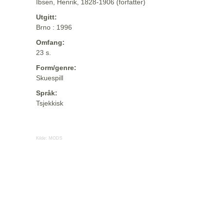
Ibsen, Henrik, 1828-1906 (forfatter)
Utgitt:
Brno : 1996
Omfang:
23 s.
Form/genre:
Skuespill
Språk:
Tsjekkisk
Kilde:
MODS