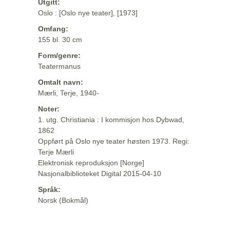
Utgitt:
Oslo : [Oslo nye teater], [1973]
Omfang:
155 bl. 30 cm
Form/genre:
Teatermanus
Omtalt navn:
Mærli, Terje, 1940-
Noter:
1. utg. Christiania : I kommisjon hos Dybwad,
1862
Oppført på Oslo nye teater høsten 1973. Regi:
Terje Mærli
Elektronisk reproduksjon [Norge]
Nasjonalbiblioteket Digital 2015-04-10
Språk:
Norsk (Bokmål)