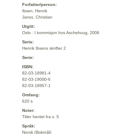
Forfatter/person:
Ibsen, Henrik
Janss, Christian
Utgitt:
Oslo : I kommisjon hos Aschehoug, 2006
Serie:
Henrik Ibsens skrifter 2
Serie:
ISBN:
82-03-18981-4
82-03-19000-6
82-03-18957-1
Omfang:
620 s.
Noter:
Titler hentet fra s. 5
Språk:
Norsk (Bokmål)