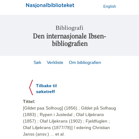
English
Bibliografi
Den internasjonale Ibsen-
bibliografien
Søk
Verkliste
Om bibliografien
Tilbake til
søketreff
Tittel:
[Gildet paa Solhoug] (1856) ; Gildet på Solhaug
(1883) ; Rypen i Justedal ; Olaf Liljekrans
(1857) ; Olaf Liljekrans (1902) ; Fjeldfuglen ;
Olaf Liljekrans (1877/78)] / edering Christian
Janss (ansv.) ... et al.