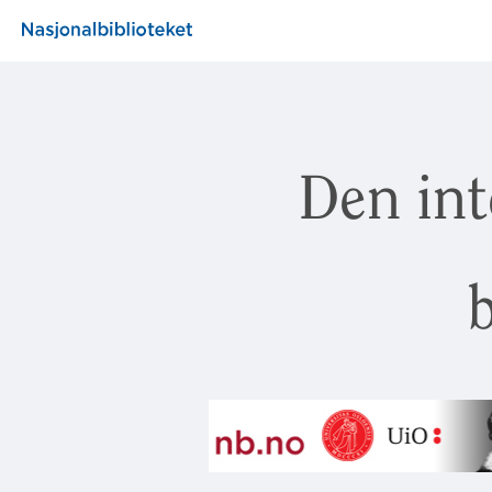
Den int
b