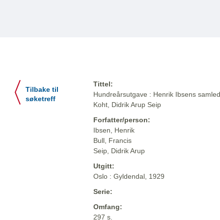
Tittel:
Tilbake til
Hundreårsutgave : Henrik Ibsens samlede
søketreff
Koht, Didrik Arup Seip
Forfatter/person:
Ibsen, Henrik
Bull, Francis
Seip, Didrik Arup
Utgitt:
Oslo : Gyldendal, 1929
Serie:
Omfang:
297 s.