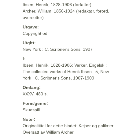
Ibsen, Henrik, 1828-1906 (forfatter)
Archer, William, 1856-1924 (redaktør, forord,
oversetter)
Utgave:
Copyright ed.
Utgitt:
New York : C. Scribner's Sons, 1907
I:
Ibsen, Henrik, 1828-1906: Verker. Engelsk :
The collected works of Henrik Ibsen : 5, New
York : C. Scribner's Sons, 1907-1909
Omfang:
XXXV, 480 s.
Form/genre:
Skuespill
Noter:
Originaltittel for dette bindet: Kejser og galilæer.
Oversatt av William Archer