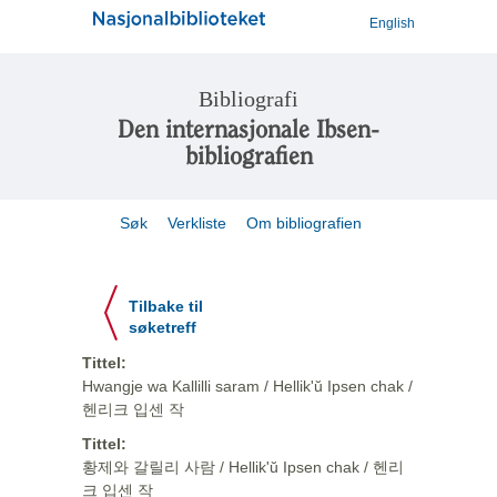
English
Bibliografi
Den internasjonale Ibsen-
bibliografien
Søk
Verkliste
Om bibliografien
Tilbake til
søketreff
Tittel:
Hwangje wa Kallilli saram / Hellik'ŭ Ipsen chak /
헨리크 입센 작
Tittel:
황제와 갈릴리 사람 / Hellik'ŭ Ipsen chak / 헨리
크 입센 작