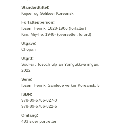
Standardtittel:
Kejser og Galilæer Koreansk
Forfatter/person:
Ibsen, Henrik, 1828-1906 (forfatter)
Kim, Miy-he, 1948- (oversetter, forord)
Utgave:
Chopan
Utgitt:
Sŏul-si : Tosŏch´ulp´an Yŏn'gŭkkwa in'gan,
2022
Serie:
Ibsen, Henrik: Samlede verker Koreansk. 5
ISBN:
978-89-5786-827-0
978-89-5786-822-5
Omfang:
483 sider portretter