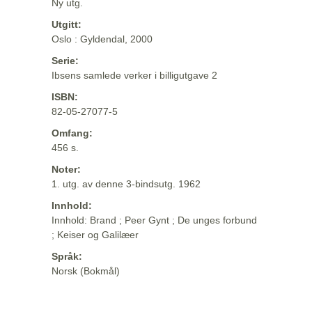
Ny utg.
Utgitt:
Oslo : Gyldendal, 2000
Serie:
Ibsens samlede verker i billigutgave 2
ISBN:
82-05-27077-5
Omfang:
456 s.
Noter:
1. utg. av denne 3-bindsutg. 1962
Innhold:
Innhold: Brand ; Peer Gynt ; De unges forbund
; Keiser og Galilæer
Språk:
Norsk (Bokmål)