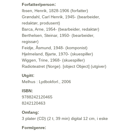
Forfatter/person:
Ibsen, Henrik, 1828-1906 (forfatter)
Grøndahl, Carl Henrik, 1945- (bearbeider,
redaktør, produsent)
Barca, Arne, 1954- (bearbeider, redaktør)
Berthelsen, Steinar, 1950- (bearbeider,
regissør)
Feidje, Åsmund, 1948- (komponist)
Hjelmeland, Bjarte, 1970- (skuespiller)
Wiggen, Trine, 1968- (skuespiller)
Radioteatret (Norge). [object Object] (utgiver)
Utgitt:
Melhus : Lydbokforl., 2006
ISBN:
9788242120465
8242120463
Omfang:
3 plater (CD) (2 t, 39 min) digital 12 cm, i eske
Form/genre: