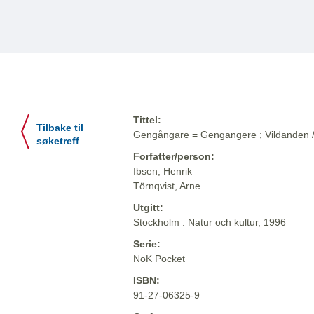
Tittel:
Tilbake til
Gengångare = Gengangere ; Vildanden / .
søketreff
Forfatter/person:
Ibsen, Henrik
Törnqvist, Arne
Utgitt:
Stockholm : Natur och kultur, 1996
Serie:
NoK Pocket
ISBN:
91-27-06325-9