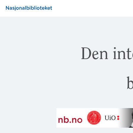
Den int
b