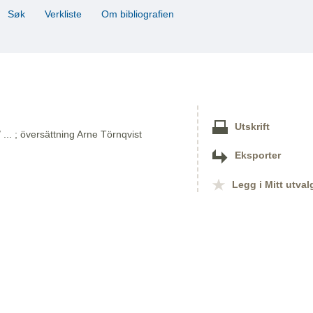
Søk
Verkliste
Om bibliografien
Utskrift
.. ; översättning Arne Törnqvist
Eksporter
Legg i Mitt utval