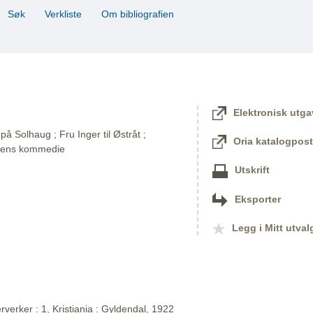
Søk
Verkliste
Om bibliografien
Elektronisk utga
på Solhaug ; Fru Inger til Østråt ;
Oria katalogpost
dens kommedie
Utskrift
Eksporter
Legg i Mitt utval
verker : 1, Kristiania : Gyldendal, 1922