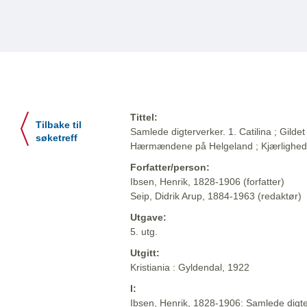
Tittel:
Tilbake til
Samlede digterverker. 1. Catilina ; Gildet 
søketreff
Hærmændene på Helgeland ; Kjærlighe
Forfatter/person:
Ibsen, Henrik, 1828-1906 (forfatter)
Seip, Didrik Arup, 1884-1963 (redaktør)
Utgave:
5. utg.
Utgitt:
Kristiania : Gyldendal, 1922
I:
Ibsen, Henrik, 1828-1906: Samlede digter