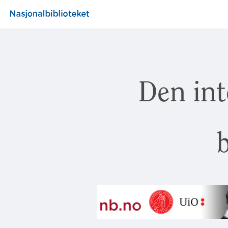
Den int
b