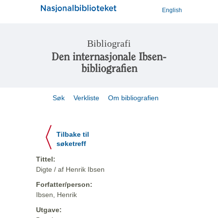
English
Bibliografi
Den internasjonale Ibsen-
bibliografien
Søk
Verkliste
Om bibliografien
Tilbake til
søketreff
Tittel:
Digte / af Henrik Ibsen
Forfatter/person:
Ibsen, Henrik
Utgave: