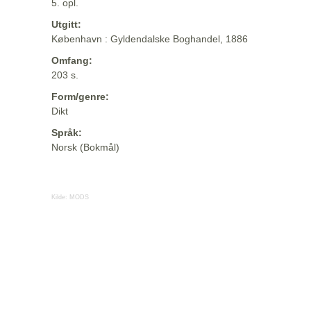
5. opl.
Utgitt:
København : Gyldendalske Boghandel, 1886
Omfang:
203 s.
Form/genre:
Dikt
Språk:
Norsk (Bokmål)
Kilde:
MODS