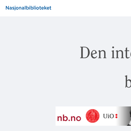
Den int
b