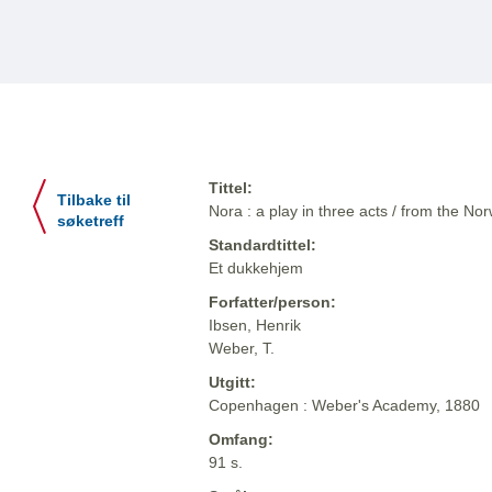
Tittel:
Tilbake til
Nora : a play in three acts / from the N
søketreff
Standardtittel:
Et dukkehjem
Forfatter/person:
Ibsen, Henrik
Weber, T.
Utgitt:
Copenhagen : Weber's Academy, 1880
Omfang:
91 s.