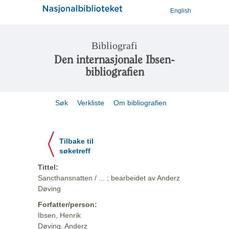
English
Bibliografi
Den internasjonale Ibsen-
bibliografien
Søk
Verkliste
Om bibliografien
Tilbake til
søketreff
Tittel:
Sancthansnatten / ... ; bearbeidet av Anderz
Døving
Forfatter/person:
Ibsen, Henrik
Døving, Anderz