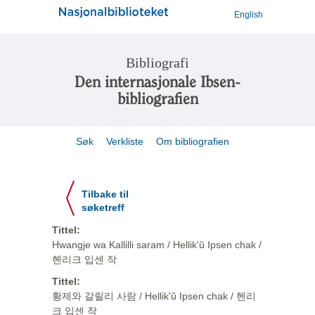
English
Bibliografi
Den internasjonale Ibsen-
bibliografien
Søk
Verkliste
Om bibliografien
Tilbake til
søketreff
Tittel:
Hwangje wa Kallilli saram / Hellik'ŭ Ipsen chak /
헨리크 입센 작
Tittel:
황제와 갈릴리 사람 / Hellik'ŭ Ipsen chak / 헨리
크 입센 작