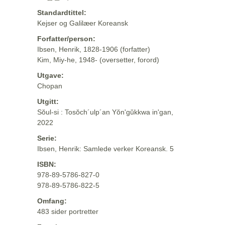
Standardtittel:
Kejser og Galilæer Koreansk
Forfatter/person:
Ibsen, Henrik, 1828-1906 (forfatter)
Kim, Miy-he, 1948- (oversetter, forord)
Utgave:
Chopan
Utgitt:
Sŏul-si : Tosŏch´ulp´an Yŏn'gŭkkwa in'gan,
2022
Serie:
Ibsen, Henrik: Samlede verker Koreansk. 5
ISBN:
978-89-5786-827-0
978-89-5786-822-5
Omfang:
483 sider portretter