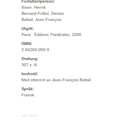
Forfatter/person:
Ibsen, Henrik
Bernard-Folliot, Denise
Battail, Jean-François
Utgitt:
Paris : Éditions Théâtrales, 2000
ISBN:
2-84260-050-9
Omfang:
307 s. ill.
Innhold:
Med etterord av Jean-François Battail
Språk:
Fransk
Kilde:
MODS