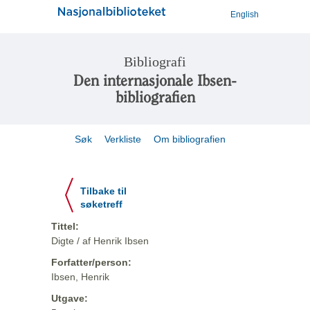
English
Bibliografi
Den internasjonale Ibsen-
bibliografien
Søk
Verkliste
Om bibliografien
Tilbake til
søketreff
Tittel:
Digte / af Henrik Ibsen
Forfatter/person:
Ibsen, Henrik
Utgave: