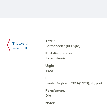
Tittel:
Tilbake til
Bermanden : (ur Digte)
søketreff
Forfatter/person:
Ibsen, Henrik
Utgitt:
1928
I:
Lunds Dagblad : 20/3-(1928), ill., port.
Form/genre:
Dikt
Noter: