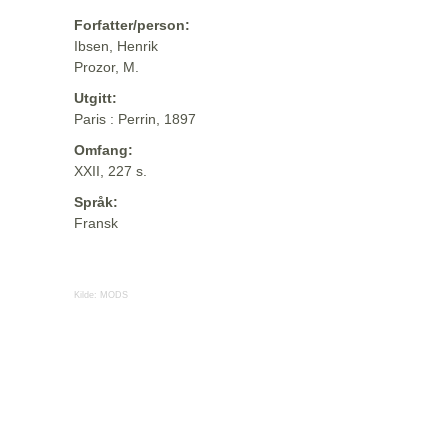
Forfatter/person:
Ibsen, Henrik
Prozor, M.
Utgitt:
Paris : Perrin, 1897
Omfang:
XXII, 227 s.
Språk:
Fransk
Kilde:
MODS