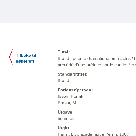
Tittel:
Tilbake til
Brand : poème dramatique en 5 actes / tra
søketreff
précédé d'une préface par le comte Pro
Standardtittel:
Brand
Forfatter/person:
Ibsen, Henrik
Prozor, M.
Utgave:
5ème ed.
Utgitt:
Paris : Libr. academique Perrin, 1907