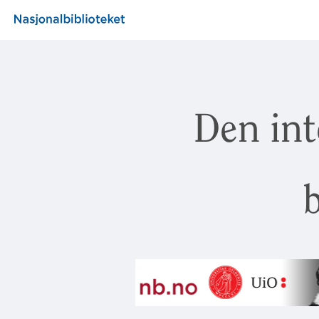
Den int
b