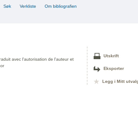
Søk
Verkliste
Om bibliografien
Utskrift
duit avec l'autorisation de l'auteur et
zor
Eksporter
Legg i Mitt utval