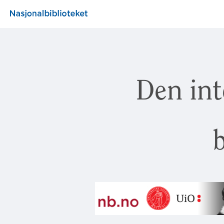
Den int
b