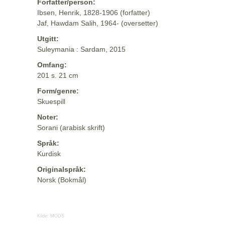
Forfatter/person:
Ibsen, Henrik, 1828-1906 (forfatter)
Jaf, Hawdam Salih, 1964- (oversetter)
Utgitt:
Suleymania : Sardam, 2015
Omfang:
201 s. 21 cm
Form/genre:
Skuespill
Noter:
Sorani (arabisk skrift)
Språk:
Kurdisk
Originalspråk:
Norsk (Bokmål)
Kilde:
MODS