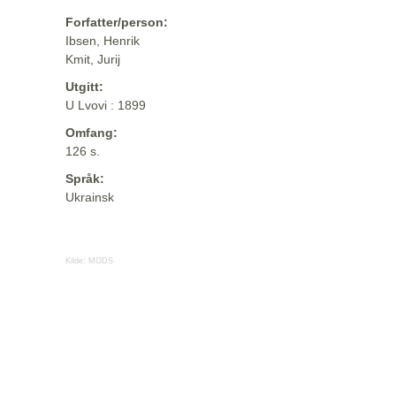
Forfatter/person:
Ibsen, Henrik
Kmit, Jurij
Utgitt:
U Lvovi : 1899
Omfang:
126 s.
Språk:
Ukrainsk
Kilde:
MODS