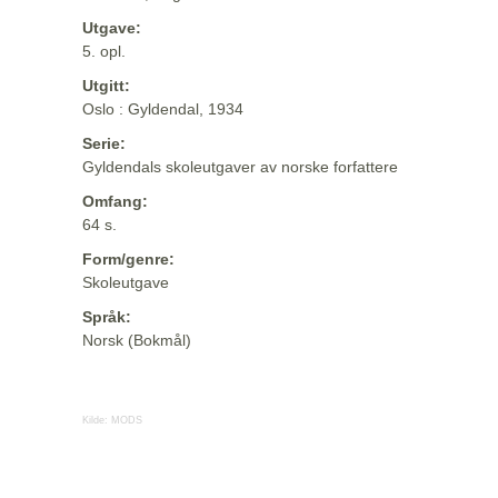
Utgave:
5. opl.
Utgitt:
Oslo : Gyldendal, 1934
Serie:
Gyldendals skoleutgaver av norske forfattere
Omfang:
64 s.
Form/genre:
Skoleutgave
Språk:
Norsk (Bokmål)
Kilde:
MODS