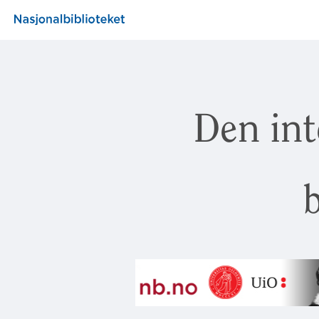
Den int
b