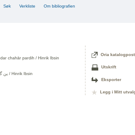
Søk
Verkliste
Om bibliografien
Oria katalogpost
dar chahār pardih / Hinrik Ibsin
Utskrift
ین گابری‌یل برکمان : ‏:‏ نمایشنامه‌ای در چهار پرده ‏ / Hinrik Ibsin
Eksporter
Legg i Mitt utval