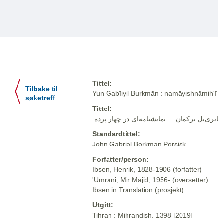
Tittel:
Tilbake til
Yun Gabīiyil Burkmān : namāyishnāmihʹī 
søketreff
Tittel:
Standardtittel:
John Gabriel Borkman Persisk
Forfatter/person:
Ibsen, Henrik, 1828-1906 (forfatter)
'Umrani, Mir Majid, 1956- (oversetter)
Ibsen in Translation (prosjekt)
Utgitt:
Tihran : Mihrandish, 1398 [2019]