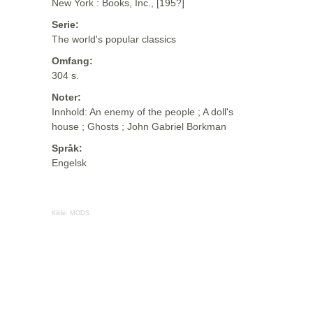
New York : Books, Inc., [195?]
Serie:
The world's popular classics
Omfang:
304 s.
Noter:
Innhold: An enemy of the people ; A doll's
house ; Ghosts ; John Gabriel Borkman
Språk:
Engelsk
Kilde:
MODS