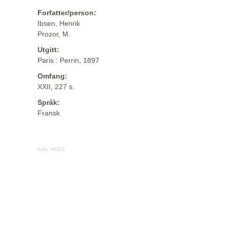
Forfatter/person:
Ibsen, Henrik
Prozor, M.
Utgitt:
Paris : Perrin, 1897
Omfang:
XXII, 227 s.
Språk:
Fransk
Kilde:
MODS