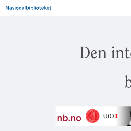
Den int
b