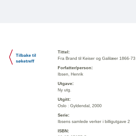
Tittel:
Tilbake til
Fra Brand til Keiser og Galilæer 1866-73
søketreff
Forfatter/person:
Ibsen, Henrik
Utgave:
Ny utg.
Utgitt:
Oslo : Gyldendal, 2000
Serie:
Ibsens samlede verker i billigutgave 2
ISBN: