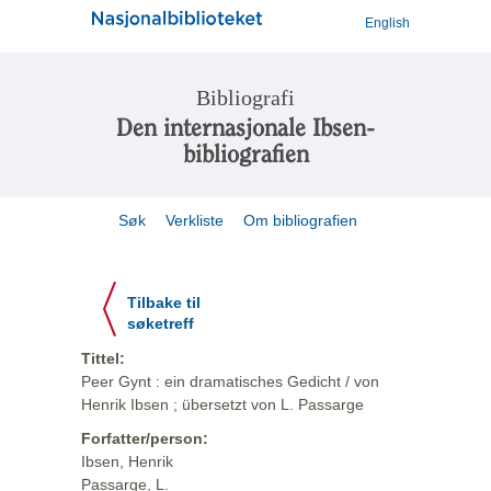
English
Bibliografi
Den internasjonale Ibsen-
bibliografien
Søk
Verkliste
Om bibliografien
Tilbake til
søketreff
Tittel:
Peer Gynt : ein dramatisches Gedicht / von
Henrik Ibsen ; übersetzt von L. Passarge
Forfatter/person:
Ibsen, Henrik
Passarge, L.