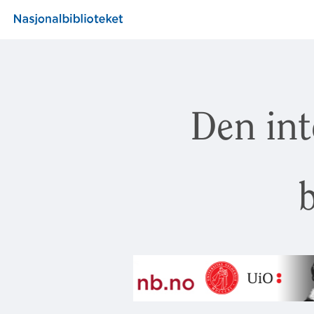
Den int
b