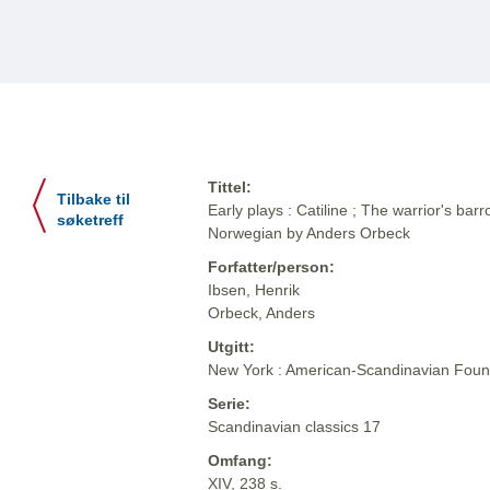
Tittel:
Tilbake til
Early plays : Catiline ; The warrior's barr
søketreff
Norwegian by Anders Orbeck
Forfatter/person:
Ibsen, Henrik
Orbeck, Anders
Utgitt:
New York : American-Scandinavian Foun
Serie:
Scandinavian classics 17
Omfang:
XIV, 238 s.