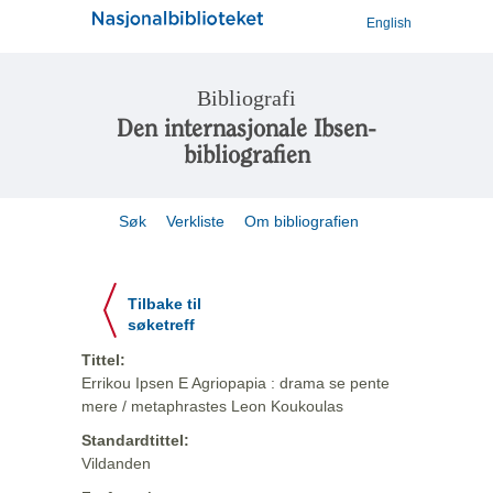
English
Bibliografi
Den internasjonale Ibsen-
bibliografien
Søk
Verkliste
Om bibliografien
Tilbake til
søketreff
Tittel:
Errikou Ipsen E Agriopapia : drama se pente
mere / metaphrastes Leon Koukoulas
Standardtittel:
Vildanden