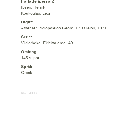
Forfatter/person:
Ibsen, Henrik
Koukoulas, Leon
Utgitt:
Athenai : Vivliopoleion Georg. I. Vasileiou, 1921
Serie:
Vivliotheke "Eklekta erga" 49
Omfang:
145 s. port.
Språk:
Gresk
Kilde:
MODS