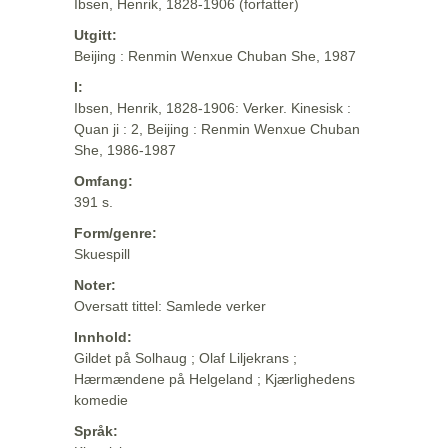
Ibsen, Henrik, 1828-1906 (forfatter)
Utgitt:
Beijing : Renmin Wenxue Chuban She, 1987
I:
Ibsen, Henrik, 1828-1906: Verker. Kinesisk :
Quan ji : 2, Beijing : Renmin Wenxue Chuban
She, 1986-1987
Omfang:
391 s.
Form/genre:
Skuespill
Noter:
Oversatt tittel: Samlede verker
Innhold:
Gildet på Solhaug ; Olaf Liljekrans ;
Hærmændene på Helgeland ; Kjærlighedens
komedie
Språk: