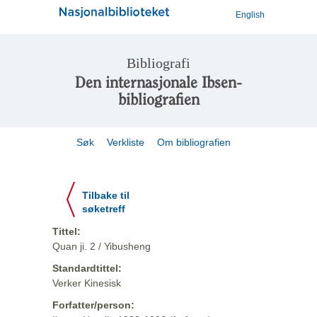
English
Bibliografi
Den internasjonale Ibsen-
bibliografien
Søk
Verkliste
Om bibliografien
Tilbake til
søketreff
Tittel:
Quan ji. 2 / Yibusheng
Standardtittel:
Verker Kinesisk
Forfatter/person: