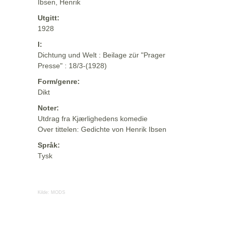
Ibsen, Henrik
Utgitt:
1928
I:
Dichtung und Welt : Beilage zür "Prager
Presse" : 18/3-(1928)
Form/genre:
Dikt
Noter:
Utdrag fra Kjærlighedens komedie
Over tittelen: Gedichte von Henrik Ibsen
Språk:
Tysk
Kilde:
MODS