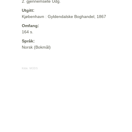
2. gjennemsete Udg.
Utgitt:
Kjøbenhavn : Gyldendalske Boghandel, 1867
Omfang:
164 s.
Språk:
Norsk (Bokmål)
Kilde:
MODS