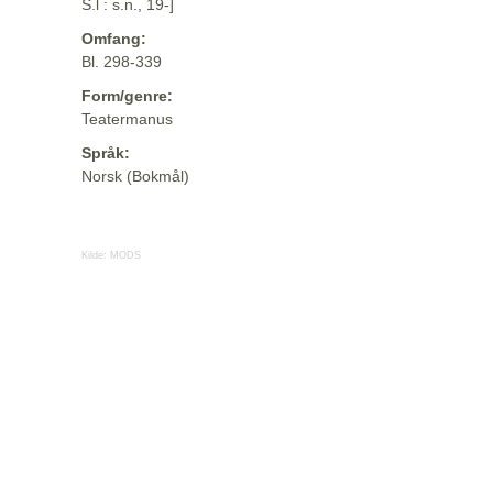
S.l : s.n., 19-]
Omfang:
Bl. 298-339
Form/genre:
Teatermanus
Språk:
Norsk (Bokmål)
Kilde:
MODS