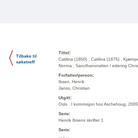
Tittel:
Tilbake til
Catilina (1850) ; Catilina (1875) ; Kjæ
søketreff
Norma ; Sancthansnatten / edering Chris
Forfatter/person:
Ibsen, Henrik
Janss, Christian
Utgitt:
Oslo : I kommisjon hos Aschehoug, 2005
Serie:
Henrik Ibsens skrifter 1
Serie: