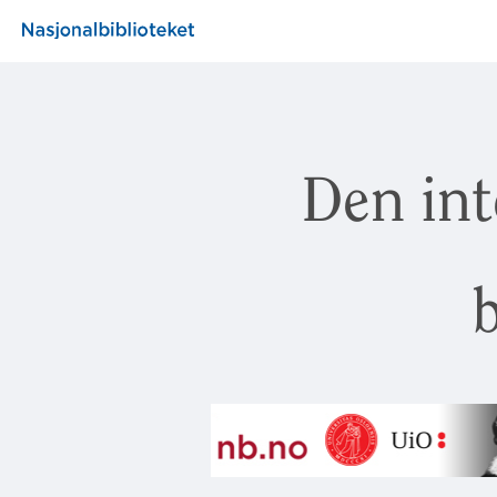
Den int
b