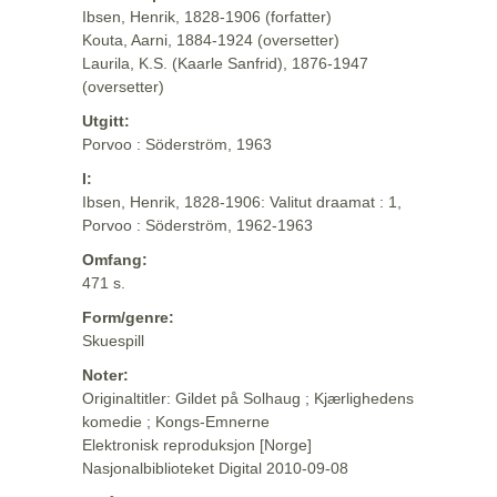
Ibsen, Henrik, 1828-1906 (forfatter)
Kouta, Aarni, 1884-1924 (oversetter)
Laurila, K.S. (Kaarle Sanfrid), 1876-1947
(oversetter)
Utgitt:
Porvoo : Söderström, 1963
I:
Ibsen, Henrik, 1828-1906: Valitut draamat : 1,
Porvoo : Söderström, 1962-1963
Omfang:
471 s.
Form/genre:
Skuespill
Noter:
Originaltitler: Gildet på Solhaug ; Kjærlighedens
komedie ; Kongs-Emnerne
Elektronisk reproduksjon [Norge]
Nasjonalbiblioteket Digital 2010-09-08