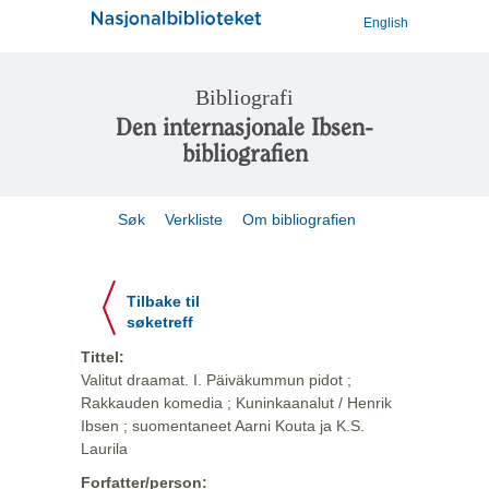
English
Bibliografi
Den internasjonale Ibsen-
bibliografien
Søk
Verkliste
Om bibliografien
Tilbake til
søketreff
Tittel:
Valitut draamat. I. Päiväkummun pidot ;
Rakkauden komedia ; Kuninkaanalut / Henrik
Ibsen ; suomentaneet Aarni Kouta ja K.S.
Laurila
Forfatter/person: