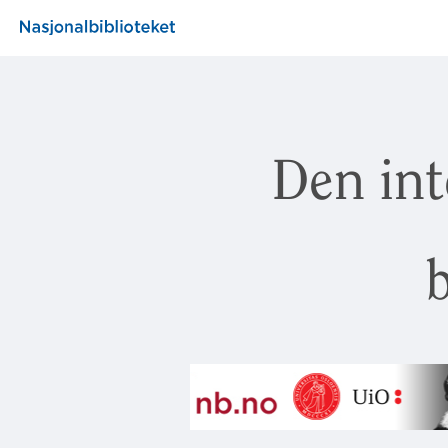
Den int
b