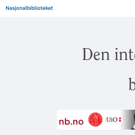
Den int
b