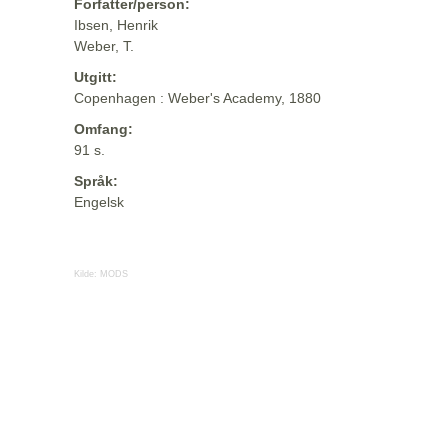
Forfatter/person:
Ibsen, Henrik
Weber, T.
Utgitt:
Copenhagen : Weber's Academy, 1880
Omfang:
91 s.
Språk:
Engelsk
Kilde:
MODS